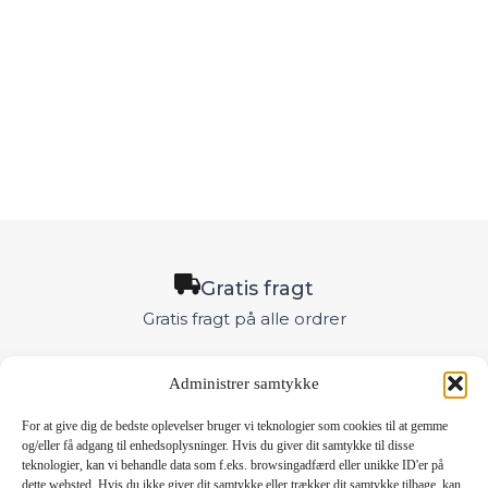
Gratis fragt
Gratis fragt på alle ordrer
Administrer samtykke
Hurtig levering
Bestil inden kl. 12.00, så sender jeg samme dag
For at give dig de bedste oplevelser bruger vi teknologier som cookies til at gemme
og/eller få adgang til enhedsoplysninger. Hvis du giver dit samtykke til disse
teknologier, kan vi behandle data som f.eks. browsingadfærd eller unikke ID'er på
dette websted. Hvis du ikke giver dit samtykke eller trækker dit samtykke tilbage, kan