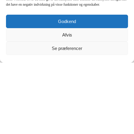
14 dages fortrydelsesret
det have en negativ indvirkning på visse funktioner og egenskaber.
Nem returnering
Godkend
Afvis
Se præferencer
Info
Kontakt
Specialdesignede produkter
Returlabel
Handelsbetingelser
Cookie & Privatlivspolitik
Kontakt
Kulsviertoften 11
2800 Kgs. Lyngby