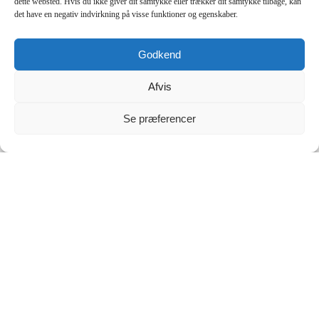
dette websted. Hvis du ikke giver dit samtykke eller trækker dit samtykke tilbage, kan
det have en negativ indvirkning på visse funktioner og egenskaber.
Gratis fragt
Gratis fragt på alle ordrer
Godkend
Hurtig levering
Afvis
Bestil inden kl. 12.00, så sender jeg samme dag
Se præferencer
14 dages fortrydelsesret
Nem returnering
Info
Kontakt
Specialdesignede produkter