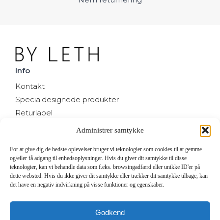
Info
Kontakt
Specialdesignede produkter
Returlabel
Handelsbetingelser
Administrer samtykke
Cookie & Privatlivspolitik
For at give dig de bedste oplevelser bruger vi teknologier som cookies til at gemme
og/eller få adgang til enhedsoplysninger. Hvis du giver dit samtykke til disse
teknologier, kan vi behandle data som f.eks. browsingadfærd eller unikke ID'er på
Kontakt
dette websted. Hvis du ikke giver dit samtykke eller trækker dit samtykke tilbage, kan
Kulsviertoften 11
det have en negativ indvirkning på visse funktioner og egenskaber.
2800 Kgs. Lyngby
Denmark
Godkend